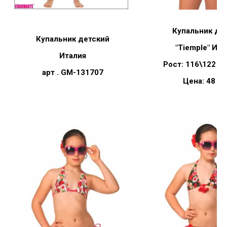
Купальник де
Купальник детский
"
Tiemple"
Ита
Италия
Рост: 116\122 1
арт . GM-131707
Цена: 48 ру