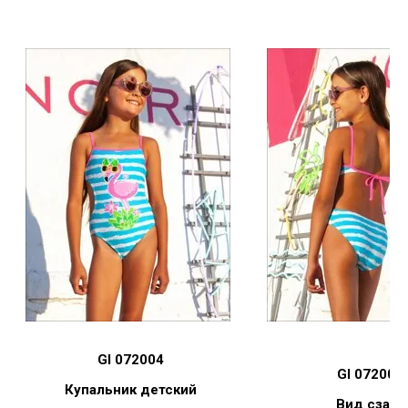
GI 072004
GI 072004
Купальник детский
Вид сзади