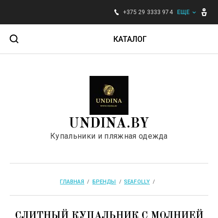
+375 29 3333 974
ЕЩЕ
КАТАЛОГ
Для женщин
Для мужчин
UNDINA.BY
Для детей
Купальники и пляжная одежда
Аксессуары
Бренды
ГЛАВНАЯ
  /  
БРЕНДЫ
  /  
SEAFOLLY
  /  
СЛИТНЫЙ КУПАЛЬНИК С МОЛНИЕЙ