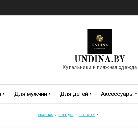
UNDINA.BY
Купальники и пляжная одежда
н
Для мужчин
Для детей
Аксессуары
ГЛАВНАЯ
  /  
БРЕНДЫ
  /  
SEAFOLLY
  /  
жда
евочек
Обувь
Футболки
Плавки для мальчиков
DAVID
REPIDO
DOLCEZZA
FEBA