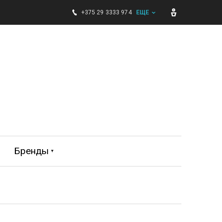
+375 29 3333 974
ЕЩЕ
Бренды
BIP-BIP
FABRETTI