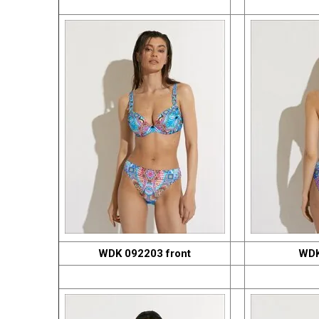
WDK 092203 front
WDK