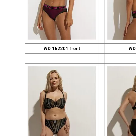
WD 162201 front
WD