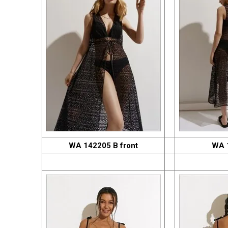
WA 142205 B front
WA 