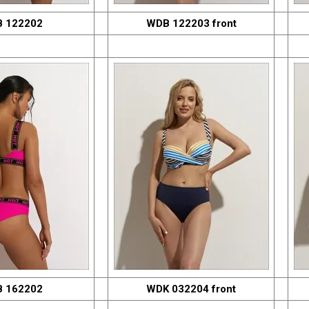
 122202
WDB 122203 front
 162202
WDK 032204 front