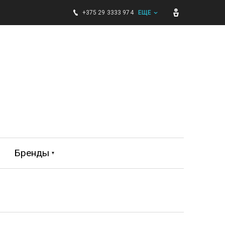
+375 29 3333 974
ЕЩЕ
Бренды
BIP-BIP
FABRETTI