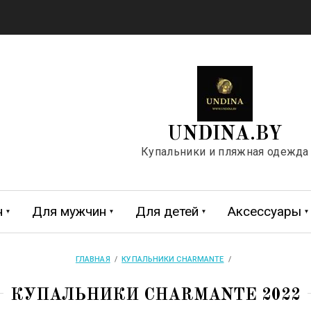
UNDINA.BY
Купальники и пляжная одежда
н
Для мужчин
Для детей
Аксессуары
ГЛАВНАЯ
  /  
КУПАЛЬНИКИ CHARMANTE
  /  
жда
евочек
Обувь
Футболки
Плавки для мальчиков
DAVID
REPIDO
DOLCEZZA
FEBA
КУПАЛЬНИКИ CHARMANTE 2022